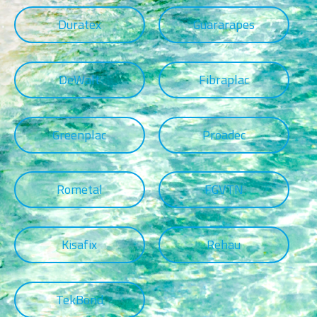
Duratex
Guararapes
DeWalt
Fibraplac
Greenplac
Proadec
Rometal
FGVTN
Kisafix
Rehau
TekBond