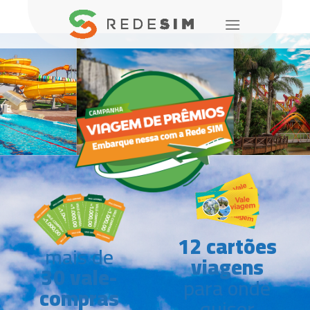
12 cartões
mais de
viagens
30 vale-
para onde
compras
quiser